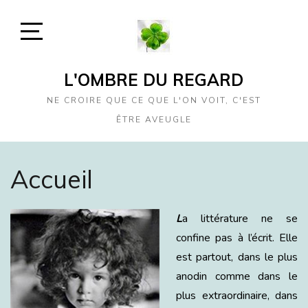
Skip
to
content
Open
Sidebar
L'OMBRE DU REGARD
NE CROIRE QUE CE QUE L'ON VOIT, C'EST
ÊTRE AVEUGLE
Accueil
L
a littérature ne se
confine pas à l’écrit. Elle
est partout, dans le plus
anodin comme dans le
plus extraordinaire, dans