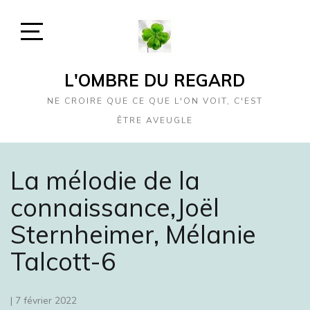
Skip
to
content
Open
Sidebar
L'OMBRE DU REGARD
NE CROIRE QUE CE QUE L'ON VOIT, C'EST
ÊTRE AVEUGLE
La mélodie de la
connaissance,Joël
Sternheimer, Mélanie
Talcott-6
|
7 février 2022