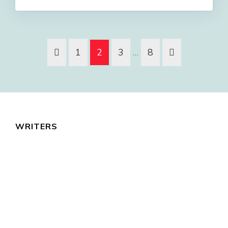
1
2
3
…
8
WRITERS