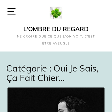
Skip
to
content
Open
Sidebar
L'OMBRE DU REGARD
NE CROIRE QUE CE QUE L'ON VOIT, C'EST
ÊTRE AVEUGLE
Catégorie :
Oui Je Sais,
Ça Fait Chier…