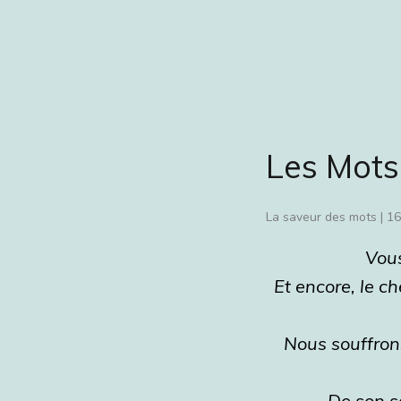
Les Mots 
La saveur des mots
|
16
Vous
Et encore, le c
Nous souffron
De son sa