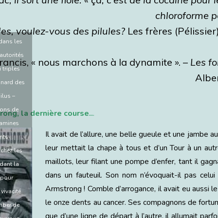
chloroforme p
les, voulez-vous des pilules?
Les frères (Pélissier
dans les
 autorités
 Francis, « nous marchons à la dynamite ». –
Les fo
 triples
Albe
inard des
ilus –
ions de
ong, la dernière course..
.
amines
Il avait de l’allure, une belle gueule et une jambe a
nts
leur mettait la chape à tous et d’un Tour à un autre
 chez les
maillots, leur filant une pompe d’enfer, tant il gag
dant la
dans un fauteuil. Son nom n’évoquait-il pas celui
 pour
Armstrong ! Comble d’arrogance, il avait eu aussi le
 vivacité
le onze dents au cancer. Ses compagnons de fortun
omber de
que d’une ligne de départ à l’autre, il allumait parf