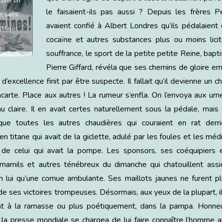
curer un
le faisaient-ils pas aussi ? Depuis les frères P
e, sans
avaient confié à Albert Londres qu’ils pédalaient d
 (Major
cocaïne et autres substances plus ou moins licit
souffrance, le sport de la petite petite Reine, bap
Pierre Giffard, révéla que ses chemins de gloire em
p d’excellence finit par être suspecte. Il fallait qu’il devienne un
ncarte. Place aux autres ! La rumeur s’enfla. On l’envoya aux urne
au claire. Il en avait certes naturellement sous la pédale, mais
que toutes les autres chaudières qui couraient en rat derri
n titane qui avait de la giclette, adulé par les foules et les médi
 de celui qui avait la pompe. Les sponsors, ses coéquipiers
mamils et autres ténébreux du dimanche qui chatouillent ass
en lui qu’une cornue ambulante. Ses maillots jaunes ne furent 
e ses victoires trompeuses. Désormais, aux yeux de la plupart, il 
nt à la ramasse ou plus poétiquement, dans la pampa. Honneu
la presse mondiale se chargea de lui faire connaître l’homme 