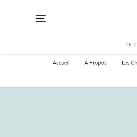
Skip
to
content
Open
Sidebar
NE C
Accueil
A Propos
Les Ch