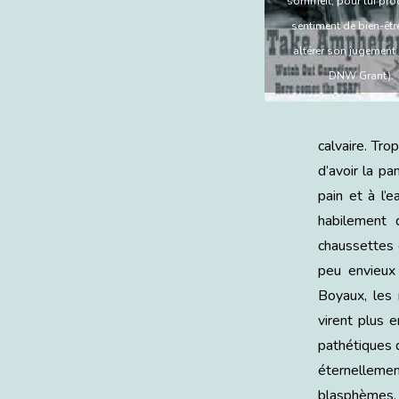
sommeil, pour lui pro
sentiment de bien-êtr
altérer son jugement
DNW Grant).
calvaire. Tro
d’avoir la pa
pain et à l’e
habilement 
chaussettes e
peu envieux
Boyaux, les 
virent plus 
pathétiques d
éternelleme
blasphèmes, 