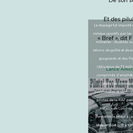
Et des pilu
Le dopage fut importé 
milieux sportifs par les
« Bref », dit
militaires : doubles ou
rations de gnôle et de p
grognards et des Po
Utilisation de 72 mill
Lance Amstr
comprimés d’amphét
dans les continge
britanniques et surtout
pilotes de la RAF pen
bataille de Londres
permettre le retour à la
chez le sujet prêt à t