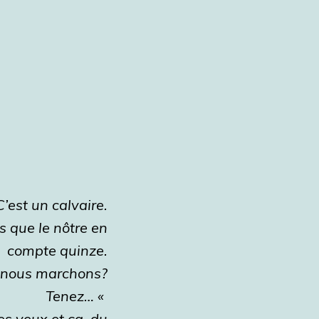
’est un calvaire.
s que le nôtre en
compte quinze.
t nous marchons?
Tenez… «
les yeux et ça, du