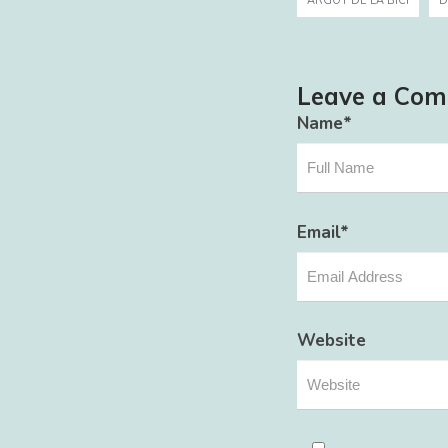
ARGOT DE LA BICI
D
Leave a Co
Name
*
Email
*
Website