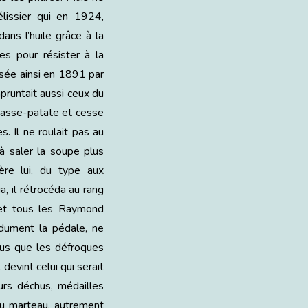
élissier qui en 1924,
ans l’huile grâce à la
es pour résister à la
tisée ainsi en 1891 par
pruntait aussi ceux du
 chasse-patate et cesse
s. Il ne roulait pas au
 à saler la soupe plus
ère lui, du type aux
a, il rétrocéda au rang
 et tous les Raymond
idument la pédale, ne
plus que les défroques
devint celui qui serait
rs déchus, médailles
au marteau, autrement