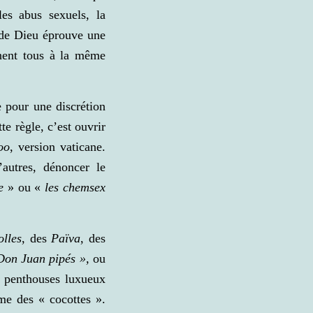
es abus sexuels, la
 de Dieu éprouve une
enent tous à la même
 pour une discrétion
te règle, c’est ouvrir
oo
, version vaticane.
autres, dénoncer le
e
» ou «
les chemsex
olles
, des
Païva
, des
Don Juan pipés »,
ou
s penthouses luxueux
me des « cocottes ».