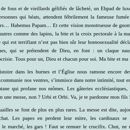
 de fous et de vieillards gélifiés de lâcheté, un Ehpad de lux
ersonnes qui béats, attendent fébrilement la fameuse fumée
urs… Habemus Papam… Et cette vision monstrueuse de gnome
autres comme des lapins, la bite et la croix pectorale à la ma
e qui est terrifiant n’est pas bien sûr leur homosexualité déc
s, qui se prétendent de Dieu, en font : un claque nau
risie. Tous pour un, Dieu et chacun pour soi. Ma bite et ma 
istoire dans les burnes et l’Église nous ramone encore d
xcommunie nos ventres, s’immisce dans notre intimité, tout e
utane qui profane nos mômes. Les gâteries ecclésiastiques, 
en une messe, non ? Urbi et Orbi. Va, je te pardonne mon fils 
uailles se font de plus en plus rares. La messe est dite, auj
chat. Les papes en perdent leur mitre, les cardinaux se 
 le marché, les gars ! Faut se remuer le crucifix. Chut, ne 