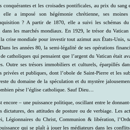
s conquérantes et les croisades pontificales, au prix du sang 
i elle a imposé son hégémonie chrétienne, ses moines s
Inquisition ? A partir de 1870, elle a suivi les schémas du
sti dans les marchés mondiaux. En 1929, le trésor du Vatican
e la crise mondiale pour investir tout azimut aux États-Unis, 
ans les années 80, la semi-légalité de ses opérations financ
 de catholiques qui pensaient que l’argent du Vatican était ava
es. Outre ses trésors immobiliers et culturels, éparpillés da
 privées et publiques, dont l’obole de Saint-Pierre et les sub
 reste du domaine de la spéculation et du mystère jalousemen
combien pèse l’église catholique. Sauf Dieu…
t encore – une puissance politique, oscillant entre le donnant
 dictatures, des attitudes de posture ou de verbiage. Les act
i, Légionnaires du Christ, Communion & libération, l’Ord
uissance qui se plaît à jouer les médiateurs dans les confli