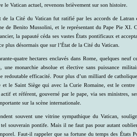
 le Vatican actuel, revenons brièvement sur son histoire.
t de la Cité du Vatican fut ratifié par les accords de Latran 
nne de Benito Mussolini, et le représentant du Pape Pie XI.
ier, la papauté céda ses vastes États pontificaux et accept
ce plus désormais que sur l’État de la Cité du Vatican.
arante-quatre hectares enclavés dans Rome, quelques neuf cen
, une monarchie absolue et élective sans puissance milita
ne redoutable efficacité. Pour plus d’un milliard de catholique
e et le Saint Siège qui avec la Curie Romaine, est le centr
actif et référent, gouverné par le pape, via ses ministres, se
mportante sur la scène internationale.
ndent souvent une vitrine sympathique du Vatican, soulig
 tel souverain pontife. Mais il ne faut pas pour autant oubli
mporel. Faut-il rappeler que sa fortune du temps des États Pon