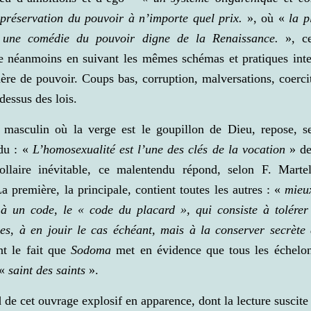
 préservation du pouvoir à n’importe quel prix.
», où «
la p
 une comédie du pouvoir digne de la Renaissance.
», ce
e néanmoins en suivant les mêmes schémas et pratiques int
ère de pouvoir. Coups bas, corruption, malversations, coercit
-dessus des lois.
s masculin où la verge est le goupillon de Dieu, repose, se
du : «
L’homosexualité est l’une des clés de la vocation
» de 
rollaire inévitable, ce malentendu répond, selon F. Marte
 première, la principale, contient toutes les autres : «
mieu
 à un code, le « code du placard », qui consiste à tolérer
ues
,
à en jouir le cas échéant, mais à la conserver secrète 
t le fait que
Sodoma
met en évidence que tous les échelon
«
saint des saints
».
nd de cet ouvrage explosif en apparence, dont la lecture suscit