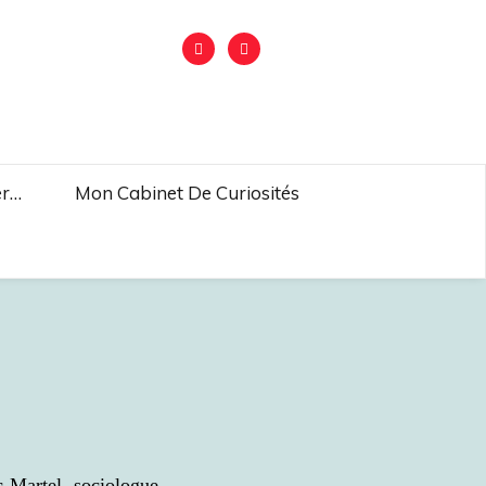
er…
Mon Cabinet De Curiosités
c Martel, sociologue,