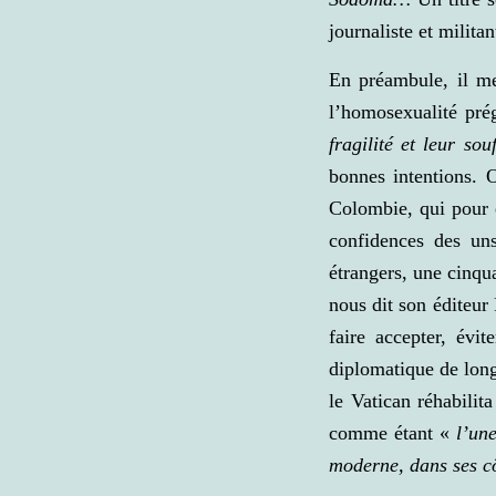
journaliste et milit
En préambule, il me 
l’homosexualité pré
fragilité et leur so
bonnes intentions. O
Colombie, qui pour ê
confidences des un
étrangers, une cinqu
nous dit son éditeur
faire accepter, évi
diplomatique de long
le Vatican réhabili
comme étant «
l’un
moderne, dans ses cô