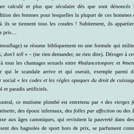
er calculé et plus que séculaire dès que sont dénoncés l
ndition des femmes pour lesquelles la plupart de ces hommes
à ils se tiennent tous les coudes ! Subitement, ils apparti
as pris…
mouflage) se résume bibliquement en une formule qui milite
, don’t tell
» – (ne rien demander, ne rien dire). Déroger à cet
à tous les chantages sexuels entre #
balancetonporc
et #
met
r qui le scandale arrive et qui oserait, exemple parmi d’
r social «
les codes et les règles opaques du droit de cuissag
 et paradis artificiels.
austral, ce mutisme plombé est entretenu par « des
vierges f
tinette
, des époux infernaux, des
folles par affection
ou des
luxe aux âges canoniques, qui revisitent la pauvreté dans de
isent des bagnoles de sport hors de prix, se parfument com