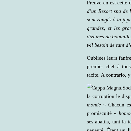
Preuve en est cette 
d’un Resort spa de 
sont rangés à la japo
grandes, et les gra
dizaines de bouteil
t-il besoin de tant d
Oubliées leurs fanfr
premier chef à tous 
tacite. A contrario,
la corruption le disp
monde
» Chacun est 
promiscuité «
homo-
ses abattis, tant la
papauté. Étant un l