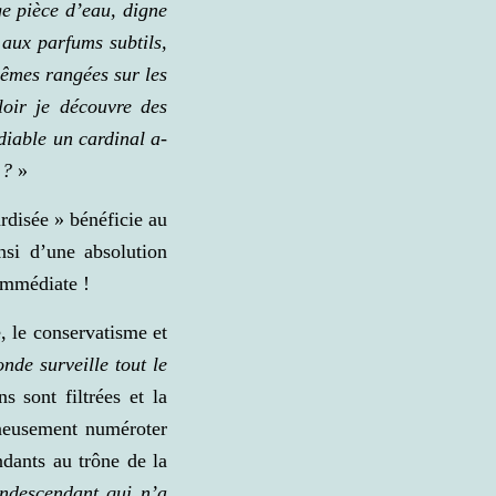
e pièce d’eau, digne
aux parfums subtils,
-mêmes rangées sur les
loir je découvre des
iable un cardinal a-
 ?
»
rdisée » bénéficie au
insi d’une absolution
 immédiate !
, le conservatisme et
de surveille tout le
 sont filtrées et la
neusement numéroter
ndants au trône de la
ondescendant qui n’a