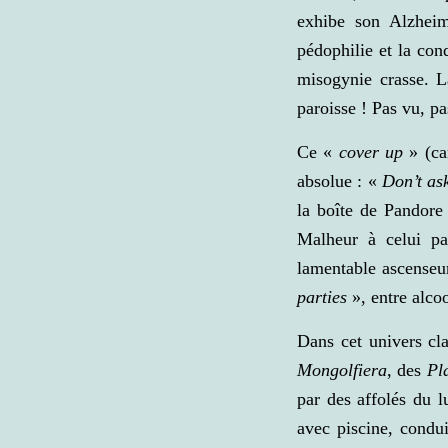
exhibe son Alzheim
pédophilie et la co
misogynie crasse. L
paroisse ! Pas vu, p
Ce «
cover up
» (ca
absolue : «
Don’t ask
la boîte de Pandore 
Malheur à celui pa
lamentable ascenseu
parties
», entre alcool
Dans cet univers cl
Mongolfiera
, des
Pla
par des affolés du 
avec piscine, condu