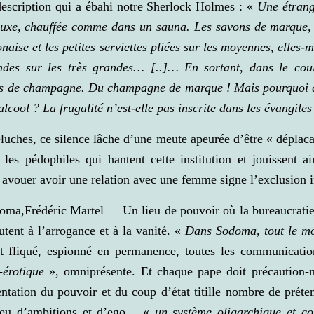
description qui a ébahi notre Sherlock Holmes : «
Une étrang
luxe, chauffée comme dans un sauna. Les savons de marque, 
naise et les petites serviettes pliées sur les moyennes, elles
ndes sur les très grandes… [..]… En sortant, dans le cou
les de champagne. Du champagne de marque ! Mais pourquoi d
’alcool ? La frugalité n’est-elle pas inscrite dans les évangiles
eluches, ce silence lâche d’une meute apeurée d’être « déplaca
les pédophiles qui hantent cette institution et jouissent a
 y avouer avoir une relation avec une femme signe l’exclusion
Un lieu de pouvoir où la bureaucratie
utent à l’arrogance et à la vanité. «
Dans Sodoma, tout le mon
fliqué, espionné en permanence, toutes les communications
érotique
», omniprésente. Et chaque pape doit précaution-
 tentation du pouvoir et du coup d’état titille nombre de préte
ieu d’ambitions et d’ego – «
un système oligarchique et c