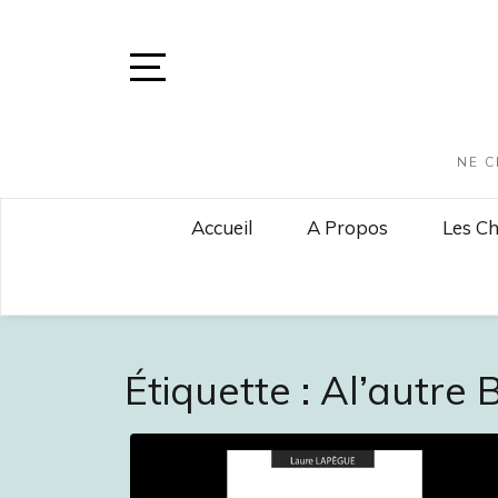
Skip
to
content
Open
Sidebar
NE C
Accueil
A Propos
Les Ch
Étiquette :
Al’autre 