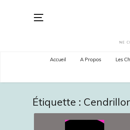
Skip
to
content
Open
Sidebar
NE C
Accueil
A Propos
Les Ch
Étiquette :
Cendrillo