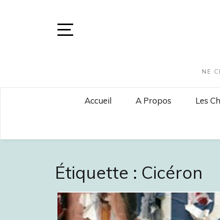
Skip
to
content
Open
Sidebar
NE C
Accueil
A Propos
Les Ch
Étiquette :
Cicéron