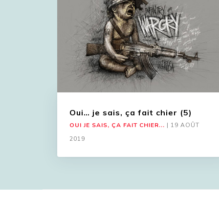
Oui… je sais, ça fait chier (5)
OUI JE SAIS, ÇA FAIT CHIER...
|
19 AOÛT
2019