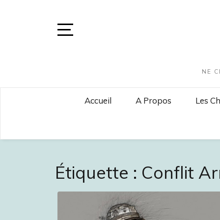
Skip
to
content
Open
Sidebar
NE C
Accueil
A Propos
Les Ch
Étiquette :
Conflit A