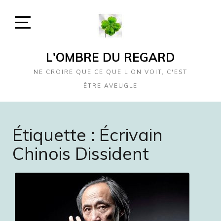
Skip
to
content
Open
Sidebar
L'OMBRE DU REGARD
NE CROIRE QUE CE QUE L'ON VOIT, C'EST
ÊTRE AVEUGLE
Étiquette :
Écrivain
Chinois Dissident