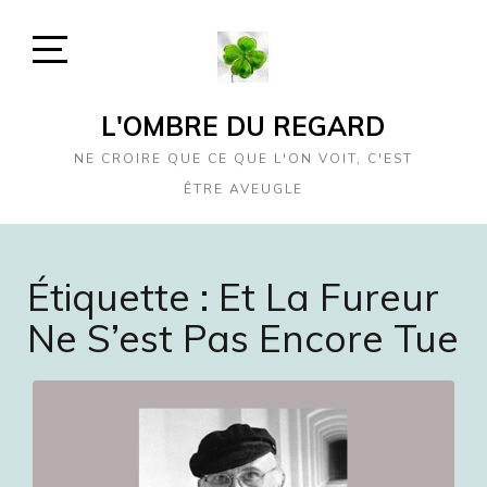
Skip
to
content
Open
Sidebar
L'OMBRE DU REGARD
NE CROIRE QUE CE QUE L'ON VOIT, C'EST
ÊTRE AVEUGLE
Étiquette :
Et La Fureur
Ne S’est Pas Encore Tue