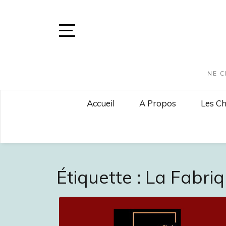
Skip
to
content
Open
Sidebar
NE C
Accueil
A Propos
Les Ch
Étiquette :
La Fabri