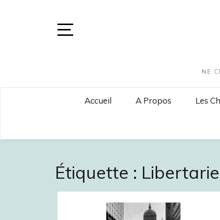
Skip
to
content
Open
Sidebar
NE C
Accueil
A Propos
Les Ch
Étiquette :
Libertari