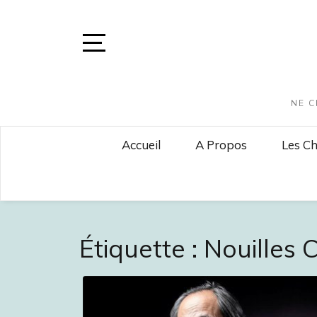
Skip
to
content
Open
Sidebar
NE C
Accueil
A Propos
Les Ch
Étiquette :
Nouilles 