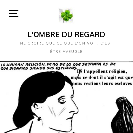
Skip
to
content
Open
Sidebar
L'OMBRE DU REGARD
NE CROIRE QUE CE QUE L'ON VOIT, C'EST
ÊTRE AVEUGLE