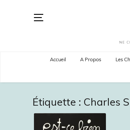
Skip
to
content
Open
Sidebar
NE C
Accueil
A Propos
Les Ch
Étiquette :
Charles 