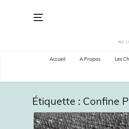
Skip
to
content
Open
Sidebar
NE C
Accueil
A Propos
Les Ch
Étiquette :
Confine 