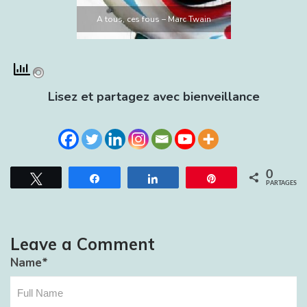
A tous, ces fous – Marc Twain
Lisez et partagez avec bienveillance
0
Tweetez
Partagez
Partagez
Épingle
PARTAGES
Leave a Comment
Name
*