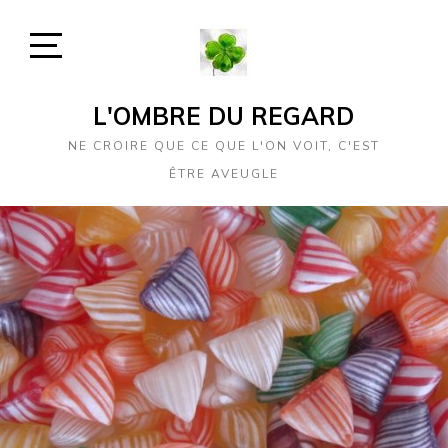
Skip
to
content
Open
Sidebar
L'OMBRE DU REGARD
NE CROIRE QUE CE QUE L'ON VOIT, C'EST
ÊTRE AVEUGLE