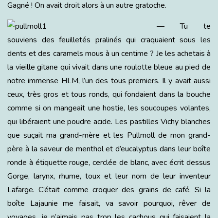
Gagné ! On avait droit alors à un autre gratoche.
— Tu te
souviens des feuilletés pralinés qui craquaient sous les
dents et des caramels mous à un centime ? Je les achetais à
la vieille gitane qui vivait dans une roulotte bleue au pied de
notre immense HLM, l’un des tous premiers. Il y avait aussi
ceux, très gros et tous ronds, qui fondaient dans la bouche
comme si on mangeait une hostie, les soucoupes volantes,
qui libéraient une poudre acide. Les pastilles Vichy blanches
que suçait ma grand-mère et les Pullmoll de mon grand-
père à la saveur de menthol et d’eucalyptus dans leur boîte
ronde à étiquette rouge, cerclée de blanc, avec écrit dessus
Gorge, larynx, rhume, toux et leur nom de leur inventeur
Lafarge. C’était comme croquer des grains de café. Si la
boîte Lajaunie me faisait, va savoir pourquoi, rêver de
voyages, je n’aimais pas trop les cachous qui faisaient la