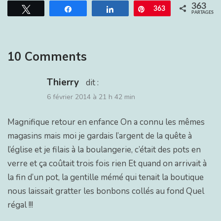
363
Tweetez
Partagez
Partagez
Épingle
363
PARTAGES
10 Comments
Thierry
dit :
6 février 2014 à 21 h 42 min
Magnifique retour en enfance On a connu les mêmes
magasins mais moi je gardais l’argent de la quête à
l’église et je filais à la boulangerie, c’était des pots en
verre et ça coûtait trois fois rien Et quand on arrivait à
la fin d’un pot, la gentille mémé qui tenait la boutique
nous laissait gratter les bonbons collés au fond Quel
régal !!!