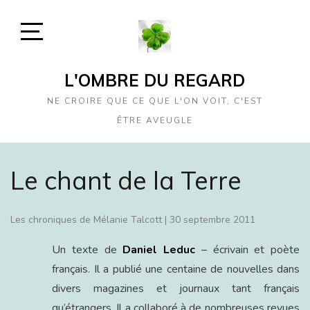
Skip
to
content
Open
Sidebar
L'OMBRE DU REGARD
NE CROIRE QUE CE QUE L'ON VOIT, C'EST
ÊTRE AVEUGLE
Le chant de la Terre
Les chroniques de Mélanie Talcott
|
30 septembre 2011
Un texte de
Daniel Leduc
– écrivain et poète
français. Il a publié une centaine de nouvelles dans
divers magazines et journaux tant français
qu’étrangers. Il a collaboré à de nombreuses revues