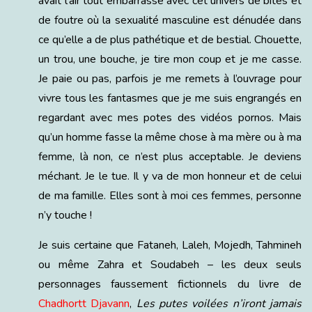
avait l’air tout embarrassé avec cet univers de bites et
de foutre où la sexualité masculine est dénudée dans
ce qu’elle a de plus pathétique et de bestial. Chouette,
un trou, une bouche, je tire mon coup et je me casse.
Je paie ou pas, parfois je me remets à l’ouvrage pour
vivre tous les fantasmes que je me suis engrangés en
regardant avec mes potes des vidéos pornos. Mais
qu’un homme fasse la même chose à ma mère ou à ma
femme, là non, ce n’est plus acceptable. Je deviens
méchant. Je le tue. Il y va de mon honneur et de celui
de ma famille. Elles sont à moi ces femmes, personne
n’y touche !
Je suis certaine que Fataneh, Laleh, Mojedh, Tahmineh
ou même Zahra et Soudabeh – les deux seuls
personnages faussement fictionnels du livre de
Chadhortt Djavann
,
Les putes voilées n’iront jamais