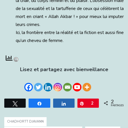
la chair, du corps féminin et du plaisir. L’obsession mâle
de la sexualité et la tartufferie de ceux qui célèbrent la
mort en criant « Allah Akbar ! » pour mieux lui imputer
leurs crimes.
Ici, la frontière entre la réalité et la fiction est aussi fine
qu’un cheveu de femme.
Lisez et partagez avec bienveillance
2
Tweetez
Partagez
Partagez
Épingle
2
PARTAGES
CHADHORTT DJAVANN