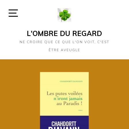
Skip
to
content
Open
Sidebar
L'OMBRE DU REGARD
NE CROIRE QUE CE QUE L'ON VOIT, C'EST
ÊTRE AVEUGLE