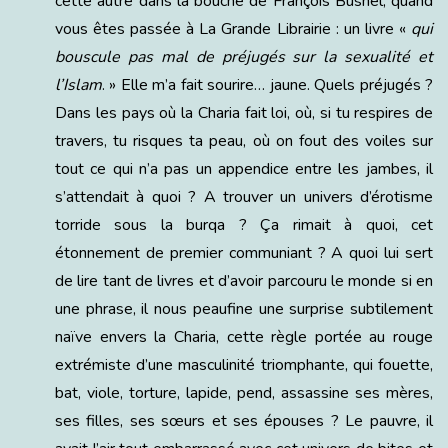
cette autre dans la bouche de François Busnel, quand
vous êtes passée à La Grande Librairie : un livre «
qui
bouscule pas mal de préjugés sur la sexualité et
l’Islam
. » Elle m’a fait sourire… jaune. Quels préjugés ?
Dans les pays où la Charia fait loi, où, si tu respires de
travers, tu risques ta peau, où on fout des voiles sur
tout ce qui n’a pas un appendice entre les jambes, il
s’attendait à quoi ? A trouver un univers d’érotisme
torride sous la burqa ? Ça rimait à quoi, cet
étonnement de premier communiant ? A quoi lui sert
de lire tant de livres et d’avoir parcouru le monde si en
une phrase, il nous peaufine une surprise subtilement
naïve envers la Charia, cette règle portée au rouge
extrémiste d’une masculinité triomphante, qui fouette,
bat, viole, torture, lapide, pend, assassine ses mères,
ses filles, ses sœurs et ses épouses ? Le pauvre, il